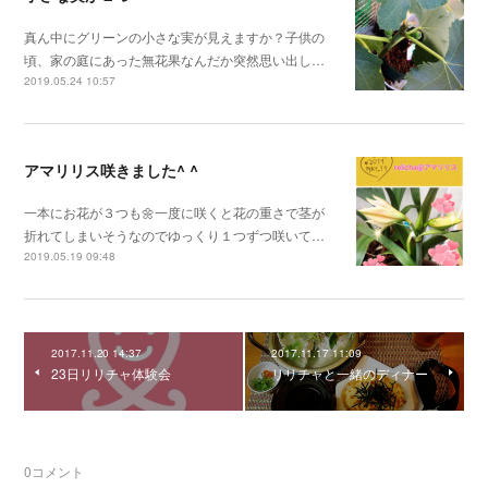
真ん中にグリーンの小さな実が見えますか？子供の
頃、家の庭にあった無花果なんだか突然思い出し…
2019.05.24 10:57
アマリリス咲きました^ ^
一本にお花が３つも🌼一度に咲くと花の重さで茎が
折れてしまいそうなのでゆっくり１つずつ咲いて…
2019.05.19 09:48
2017.11.20 14:37
2017.11.17 11:09
23日リリチャ体験会
リリチャと一緒のディナー
0
コメント